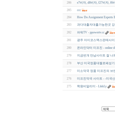
286
e7비자, d8비자, f27비자, f
285
ccc
284
How Do Assignment Experts E
283
과다대출자대출가능한곳 강화
282
파워TV - ppowertv.cc
281
광주 아이코스맥스판매사이트
280
온라인닥터 미프진 - online do
279
지금번개 만남사이트 잘 나와
278
부산 미국정품대젤로페성기확
277
미소약국 정품 미프진의 브랜
276
미프진약국 사이트 - -미국산 
275
학원비알리미 - LikkLy