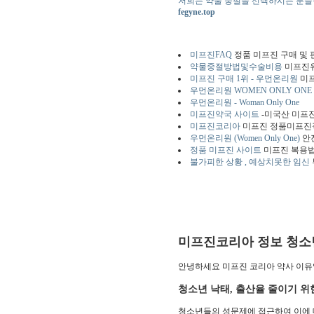
저희는 약물 중절을 선택하시는 분들을
fegyne.top
미프진FAQ
정품 미프진 구매 및
약물중절방법및수술비용
미프진
미프진 구매 1위 - 우먼온리원
미프
우먼온리원 WOMEN ONLY ONE 
우먼온리원 - Woman Only One
미프진약국 사이트
-미국산 미프진 
미프진코리아
미프진 정품미프진
우먼온리원 (Women Only One)
안전
정품 미프진 사이트
미프진 복용법
불가피한 상황 , 예상치못한 임신
미프진코리아 정보 청소
안녕하세요 미프진 코리아 약사 이유
청소년 낙태, 출산율 줄이기 위
청소년들의 성문제에 접근하여 이에 