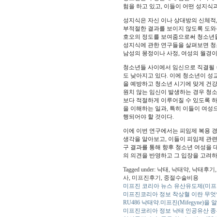
험을 하고 있고, 이들이 어떤 성지식
성지식은 자신 이나 상대방의 신체적,
부적절한 결과를 보이지 않도록 도와주
호오의 정도를 보여줌으로써 청소년들
성지식에 관한 연구들을 살펴보면 청소
남성의 몽정이나 사정, 여성의 월경이
청소년들 사이에서 임신으로 직결될 
도 낮아지고 있다. 이에 청소년이 성
을 예방하고 청소년 시기에 맞게 건강
원치 않는 임신이 발생하는 경우 청소
보다 적절하게 이루어질 수 있도록 
을 이해하는 일과, 특히 이들이 여성
행되어야 할 것이다.
이에 이번 연구에서는 피임제 복용 
생각을 알아보고, 이들이 피임제 관련
구 결과를 통해 향후 청소년 여성을 
의 의견을 반영하고 그 입장을 고려하
Tagged under: 낙태, 낙태약,
사, 미프진후기, 중절수술비용
미프진 코리아 뉴스 유산유도제(미프진
미프진코리아 정보 착상혈 이란 무엇
RU486 낙태약.미프진(Mifegyne)을
미프진코리아 정보 낙태 인공유산 종