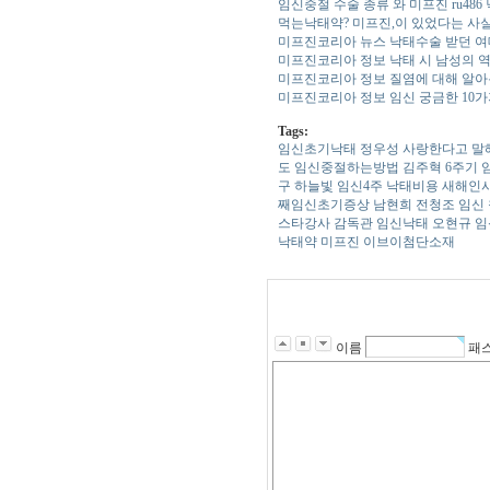
임신중절 수술 종류 와 미프진 ru48
먹는낙태약? 미프진,이 있었다는 사
미프진코리아 뉴스 낙태수술 받던 여
미프진코리아 정보 낙태 시 남성의 
미프진코리아 정보 질염에 대해 알아
미프진코리아 정보 임신 궁금한 10
Tags:
임신초기낙태
정우성 사랑한다고 말
도
임신중절하는방법
김주혁 6주기
구 하늘빛
임신4주 낙태비용
새해인
째임신초기증상
남현희 전청조
임신
스타강사 감독관
임신낙태
오현규
임
낙태약 미­프진
이브이첨단소재
이름
패