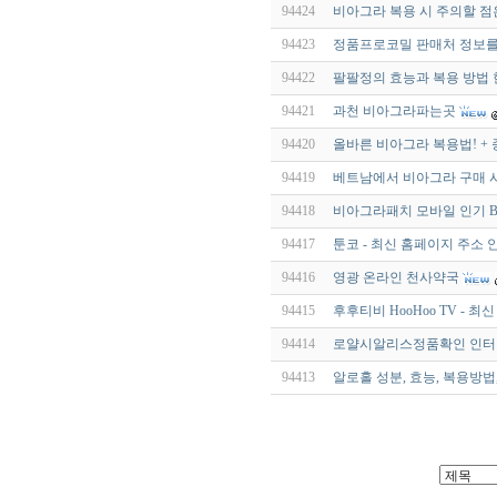
94424
비아그라 복용 시 주의할 점
94423
정품프로코밀 판매처 정보를
94422
팔팔정의 효능과 복용 방법 
94421
과천 비아그라파는곳
94420
올바른 비아그라 복용법! +
94419
베트남에서 비아그라 구매 시
94418
비아그라패치 모바일 인기 BES
94417
툰코 - 최신 홈페이지 주소 안
94416
영광 온라인 천사약국
94415
후후티비 HooHoo TV - 최
94414
로얄시알리스정품확인 인터넷 
94413
알로홀 성분, 효능, 복용방법