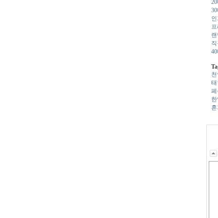
2
3
인
프
랜
직
4
Ta
천­
태
페
한
혼