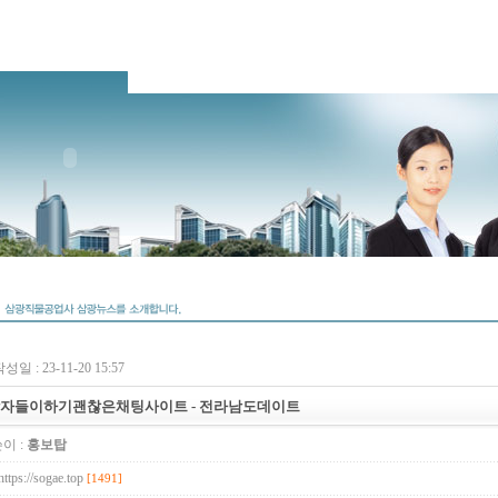
성일 : 23-11-20 15:57
자들이하기괜찮은채팅사이트 - 전­라­남­도­데­이­트
이 :
홍보탑
https://sogae.top
[1491]