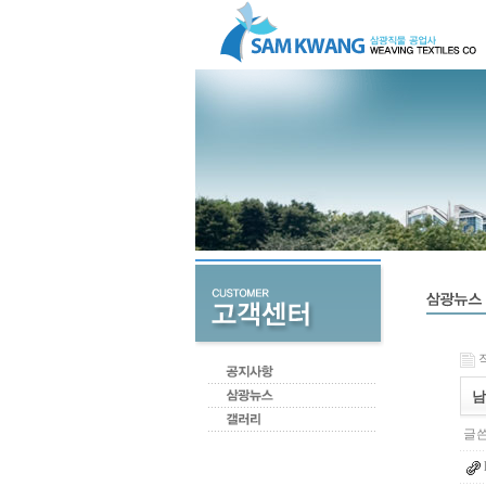
작
남
글쓴