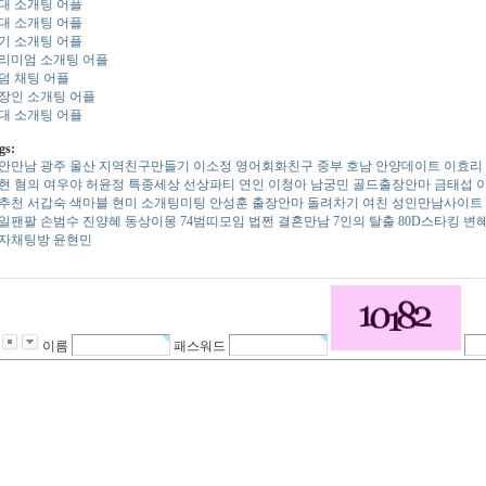
0대 소개팅 어플
0대 소개팅 어플
기 소개팅 어플
리미엄 소개팅 어플
덤 채팅 어플
장인 소개팅 어플
0대 소개팅 어플
gs:
안­만­남
광주 울산
지­역­친­구­만­들­기
이소정
영­어­회­화­친­구
중부 호남
안­양­데­이­트
이효리
현 혐의
여우야
허윤정 특종세상
선상파티
연인 이청아 남궁민
골드출장안마
금태섭 
­추­천
서갑숙
색­마­블
현미
소개팅미팅
안성훈
출장안마
돌려차기 여친
성인만남사이트
일팬팔
손범수 진양혜 동상이몽
74범띠모임
법쩐
결혼만남
7인의 탈출
8­0­D­스­타­킹
변혜
자채팅방
윤현민
이름
패스워드