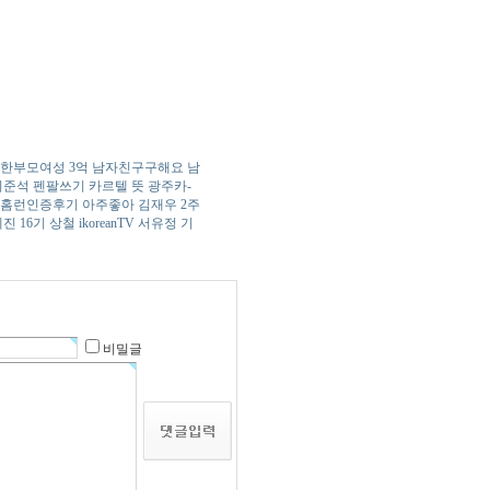
 한부모여성 3억
남­자­친­구­구­해­요
남
이준석
펜­팔­쓰­기
카르텔 뜻
광­주­카­
 홈런인증후기 아주좋아
김재우 2주
진 16기 상철
i­k­o­r­e­a­n­T­V
서유정
기
비밀글