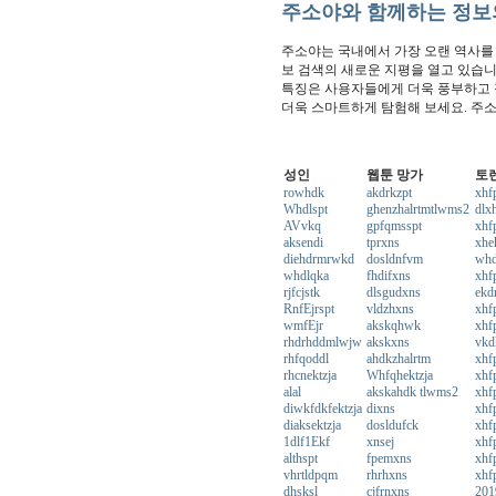
주소야와 함께하는 정보
주소야는 국내에서 가장 오랜 역사를
보 검색의 새로운 지평을 열고 있습니
특징은 사용자들에게 더욱 풍부하고 
더욱 스마트하게 탐험해 보세요. 주
성인
웹툰 망가
토
rowhdk
akdrkzpt
xhf
Whdlspt
ghenzhalrtmtlwms2
dlx
AVvkq
gpfqmsspt
xhf
aksendi
tprxns
xhe
diehdrmrwkd
dosldnfvm
whd
whdlqka
fhdifxns
xhf
rjfcjstk
dlsgudxns
ekd
RnfEjrspt
vldzhxns
xhf
wmfEjr
akskqhwk
xh
rhdrhddmlwjw
akskxns
vkd
rhfqoddl
ahdkzhalrtm
xhf
rhcnektzja
Whfqhektzja
xhf
alal
akskahdk tlwms2
xhf
diwkfdkfektzja
dixns
xhf
diaksektzja
dosldufck
xhf
1dlf1Ekf
xnsej
xhf
althspt
fpemxns
xhf
vhrtldpqm
rhrhxns
xhf
dhsksl
cjfrnxns
201