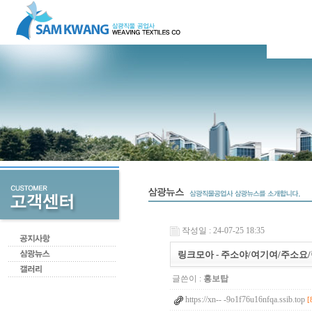
작성일 : 24-07-25 18:35
링크모아 - 주소야/여기여/주소요/
글쓴이 :
홍보탑
https://xn-- -9o1f76u16nfqa.ssib.top
[