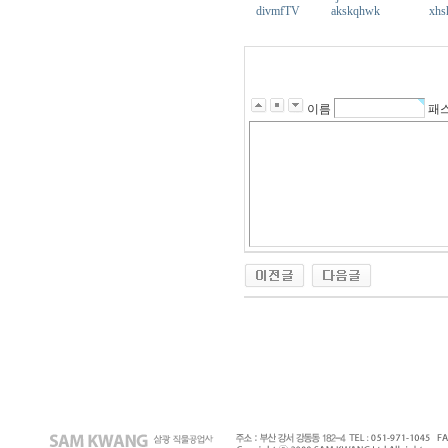
divmfTV
akskqhwk
xhs
이름
패