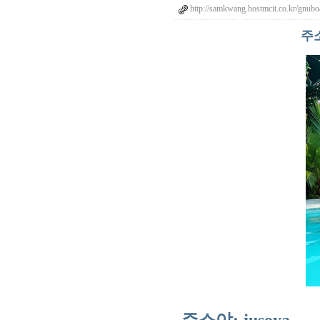
http://samkwang.hostmcit.co.kr/gnubo
주